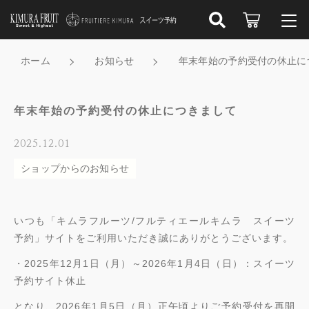
こだわり検索
ログイン / 会員登録
ホーム
お知らせ
年末年始の予約受付の休止に
親カテゴリ
すべて
お知らせ
年末年始の予約受付の休止につきまして
子カテゴリ
受け取り店舗から探す
お気に入り
2025.12.01
ショップからのお知らせ
スイーツの種類から選ぶ
新着商品から探す
価格帯
フルーツの種類から選ぶ
～
いつも「キムラフルーツ/フルティエールキムラ スイーツ
セール商品から探す
予約」サイトをご利用いただき誠にありがとうございます。
食べるシーンから選ぶ
その他
・2025年12月1日（月）～2026年1月4日（日）：スイーツ
在庫あり
セール
キムラフルーツ／フルティエールキムラについて
予約サイト休止
となり、2026年1月5日（月）正午頃よりご予約受付を再開