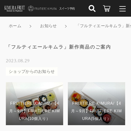
こだわり検索
ログイン / 会員登録
ホーム
お知らせ
「フルティエールキムラ」新
親カテゴリ
すべて
お知らせ
「フルティエールキムラ」新作商品のご案内
子カテゴリ
受け取り店舗から探す
お気に入り
2023.08.29
ショップからのお知らせ
スイーツの種類から選ぶ
新着商品から探す
価格帯
フルーツの種類から選ぶ
～
セール商品から探す
FRUITIERE KIMURA/【4
FRUITIERE KIMURA/【4
食べるシーンから選ぶ
その他
月～9月】FRUITIERE KIM
月～9月】FRUITIERE KIM
在庫あり
セール
URA(10個入り）
URA(5個入り）
キムラフルーツ／フルティエールキムラについて