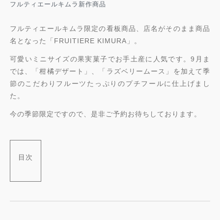
並び順
フルティエールキムラ新作商品
ショッピングガイド
フルティエールキムラ限定の看板商品、店名がそのまま商品
名となった「FRUITIERE KIMURA」。
お知らせ
可愛いミニサイズの果実菓子でお手土産に人気です。9月ま
では、「柑橘デザート」、「ラズベリームース」を加えて季
ブログ
節のこだわりフルーツたっぷりのプチフールに仕上げまし
た。
お問い合わせ
今の季節限定ですので、是非ご予約お待ちしております。
目次