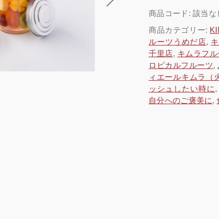
ー
商品コード:
該当な
ツ
ポ
商品カテゴリー:
K
ッピングを続ける
カートを確認
ン
ルーツうめだ店
,
チ
千里店
,
キムラフル
個
ロピカルフルーツ
,
ィエールキムラ（
ッシュしたい時に
自分へのご褒美に
,