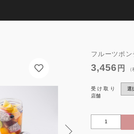
Catego
加しました
子カテゴリ
フルーツポン
店舗・商品カテ
3,456
円
（
受け取り店舗
ーツポンチ
スイーツの種
受け取り
その他
取り店舗
ラについて
店舗
フルーツの種
在庫あり
セ
食べるシーン
フ
ル