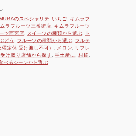
し
IMURAのスペシャリテ
,
いちご
,
キムラフ
する
キムラフルーツ三番街店
,
キムラフルーツ
ーツ西宮店
,
スイーツの種類から選ぶ
,
ト
ぶどう
,
フルーツの種類から選ぶ
,
フルテ
火曜定休 受け渡し不可）
,
メロン
,
リフレ
,
受け取り店舗から探す
,
手土産に
,
柑橘
,
食べるシーンから選ぶ