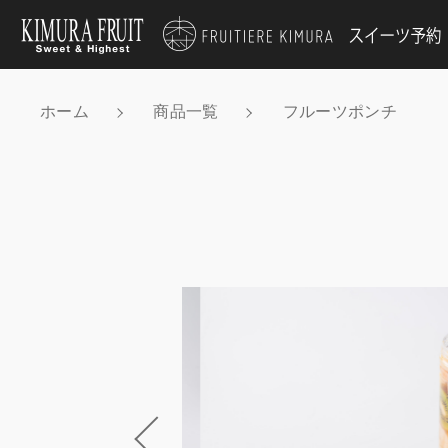
ホーム
商品一覧
フルーツポンチ
NEW
カートに商品を追
新着商品から探す
親カテゴリ
Sale
セール商品から探す
フル
価格帯
受け
キムラフルーツ／フルティエールキム
数量
～
ショッピングガイド
お知らせ
並び順