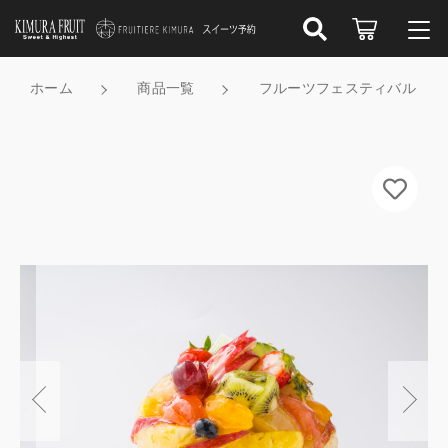
カートに商品を追加しました
こだわり検索
ログイン / 会員登録
ホーム
商品一覧
フルーツフェスティバル
親カテゴリ
フルーツフェスティバル
すべて
お知らせ
受け取り店舗
メッセージプレート
子カテゴリ
受け取り店舗から探す
お気に入り
ロウソク
数量
スイーツの種類から選ぶ
（税込）
新着商品から探す
価格帯
フルーツの種類から選ぶ
～
セール商品から探す
食べるシーンから選ぶ
その他
ショッピングを続ける
在庫あり
セール
キムラフルーツ／フルティエールキムラについて