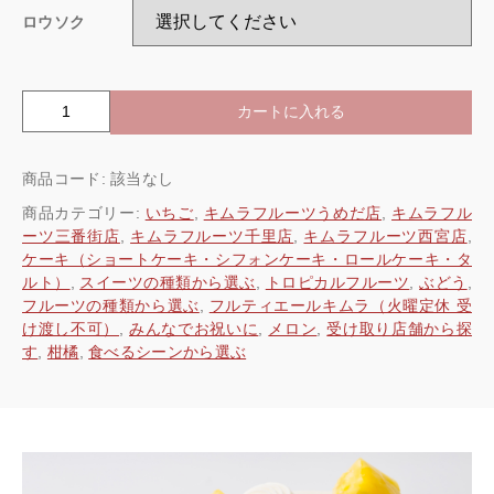
ロウソク
カートに入れる
フ
ル
ー
商品コード:
該当なし
ツ
フ
商品カテゴリー:
いちご
,
キムラフルーツうめだ店
,
キムラフル
ェ
ーツ三番街店
,
キムラフルーツ千里店
,
キムラフルーツ西宮店
,
ス
ケーキ（ショートケーキ・シフォンケーキ・ロールケーキ・タ
テ
ルト）
,
スイーツの種類から選ぶ
,
トロピカルフルーツ
,
ぶどう
,
ィ
フルーツの種類から選ぶ
,
フルティエールキムラ（火曜定休 受
バ
け渡し不可）
,
みんなでお祝いに
,
メロン
,
受け取り店舗から探
ル
す
,
柑橘
,
食べるシーンから選ぶ
個